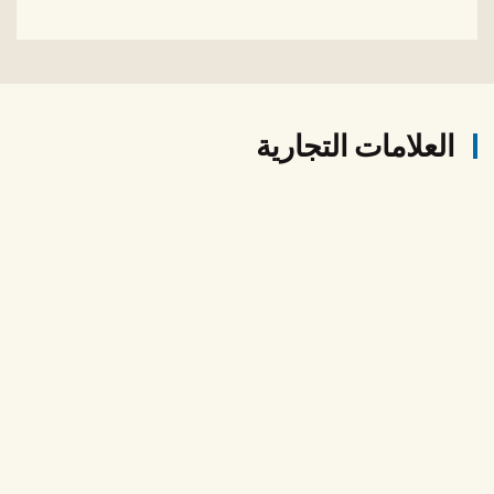
العلامات التجارية
Lubricant
Tyres
Automotive
All
OTE Brands
Electronics & Appliances